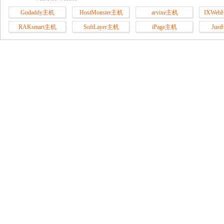
Godaddy主机
HostMonster主机
arvixe主机
IXWeb
RAKsmart主机
SoftLayer主机
iPage主机
Jus