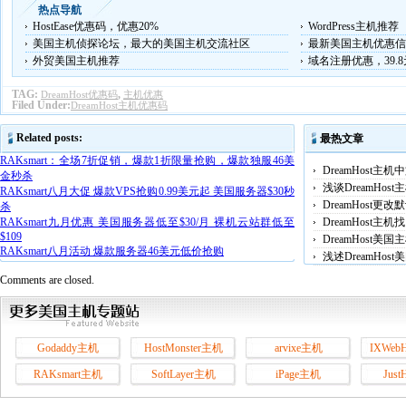
热点导航
HostEase优惠码，优惠20%
WordPress主机推荐
美国主机侦探论坛，最大的美国主机交流社区
最新美国主机优惠信
外贸美国主机推荐
域名注册优惠，39.
TAG:
,
DreamHost优惠码
主机优惠
Filed Under:
DreamHost主机优惠码
Related posts:
最热文章
RAKsmart：全场7折促销，爆款1折限量抢购，爆款独服46美
DreamHost主
金秒杀
浅谈DreamHo
RAKsmart八月大促 爆款VPS抢购0.99美元起 美国服务器$30秒
DreamHost
杀
RAKsmart九月优惠 美国服务器低至$30/月 裸机云站群低至
DreamHost
$109
DreamHost
RAKsmart八月活动 爆款服务器46美元低价抢购
浅述DreamHos
Comments are closed.
Godaddy主机
HostMonster主机
arvixe主机
IXWeb
RAKsmart主机
SoftLayer主机
iPage主机
Jus